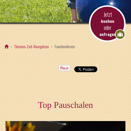
Jetzt
buchen
oder
anfragen
Themen-Zeit-Navigation
Familienferien
Top Pauschalen