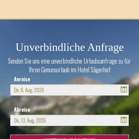
Unverbindliche Anfrage
Senden Sie uns eine unverbindliche Urlaubsanfrage zu für
Ihren Genussurlaub im Hotel Sägerhof
Anreise
August
2026
Abreise
Mo
Di
Mi
Do
Fr
Sa
So
27
28
29
30
31
1
2
August
2026
3
4
5
6
7
8
9