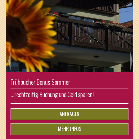
nus Sommer
Sommer Kurzurlaub
uchung und Geld sparen!
Nur bei Anreise: Son
schenken wir Ihnen ei
ANFRAGEN
MEHR INFOS