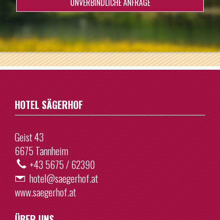
Mo
Di
Mi
Do
Fr
Sa
So
10
11
12
13
14
15
16
27
28
29
30
31
1
2
17
18
19
20
21
22
23
3
4
5
6
7
8
9
24
25
26
27
28
29
30
10
11
12
13
14
15
16
31
1
2
3
4
5
6
17
18
19
20
21
22
23
24
25
26
27
28
29
30
Heute
Löschen
HOTEL SÄGERHOF
31
1
2
3
4
5
6
Geist 43
Heute
Löschen
6675 Tannheim
+43 5675 / 62390
hotel@saegerhof.at
www.saegerhof.at
ÜBER UNS