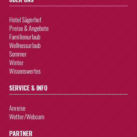
Hotel Sägerhof
Preise & Angebote
Familienurlaub
Wellnessurlaub
Sommer
Winter
Wissenswertes
SERVICE & INFO
Anreise
Wetter/Webcam
PARTNER