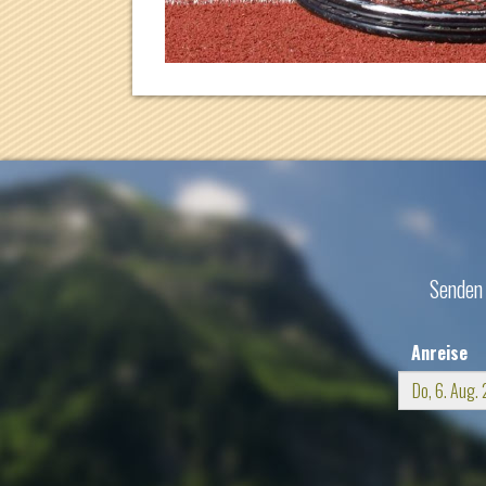
Senden 
Anreise
Mo
D