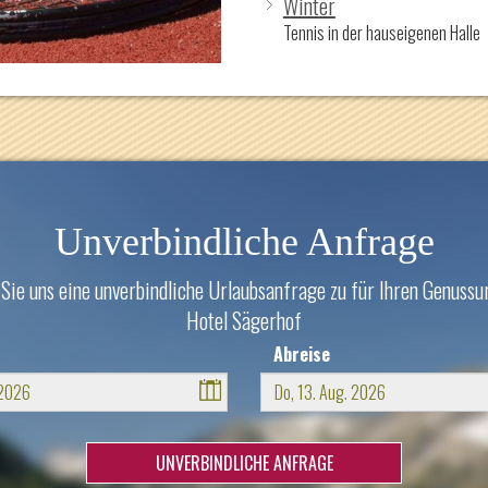
Winter
Tennis in der hauseigenen Halle
Unverbindliche Anfrage
Sie uns eine unverbindliche Urlaubsanfrage zu für Ihren Genussu
Hotel Sägerhof
Abreise
August
August
2026
2026
i
Mi
Do
Fr
Sa
So
Mo
Di
Mi
Do
Fr