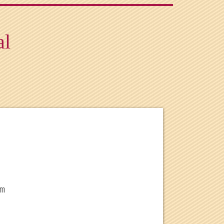
al
im