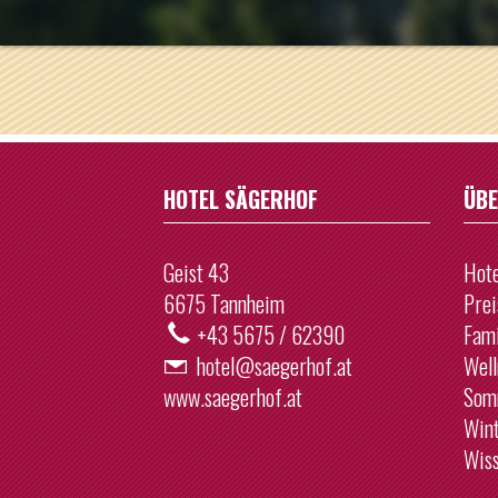
27
2
3
4
10
11
17
1
24
2
HOTEL SÄGERHOF
ÜBE
31
1
Geist 43
Hote
H
6675 Tannheim
Prei
+43 5675 / 62390
Fami
hotel@saegerhof.at
Well
www.saegerhof.at
Som
Win
Wis