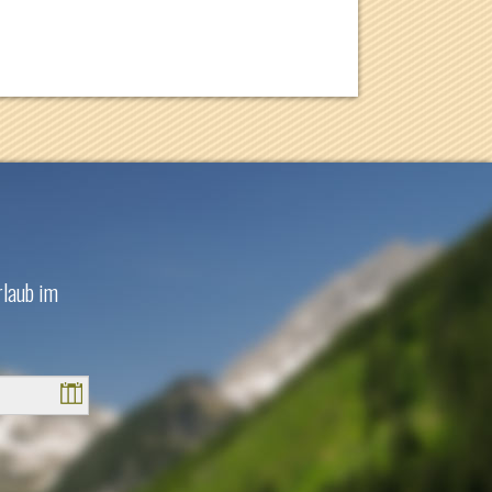
rlaub im
Sa
So