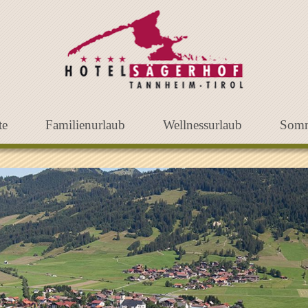
te
Familienurlaub
Wellnessurlaub
Som