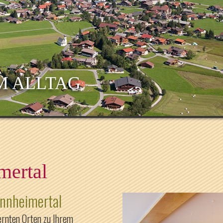
M ALLTAG
mertal
annheimertal
ernten Orten zu Ihrem