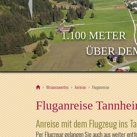
1.100 METER
ÜBER DE
Wissenswertes
Anreise
Fluganreise
Fluganreise Tannhei
Anreise mit dem Flugzeug ins T
Per Flugzeug gelangen Sie auch aus weiter entf