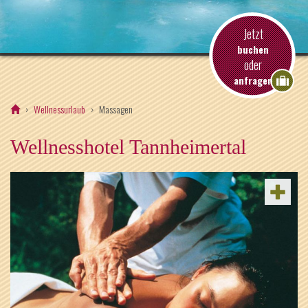
Jetzt
buchen
oder
anfragen
Wellnessurlaub
Massagen
Wellnesshotel Tannheimertal