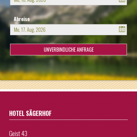
August
2026
Abreise
Mo
Di
Mi
Do
Fr
Sa
So
27
28
29
30
31
1
2
August
2026
3
4
5
6
7
8
9
Mo
Di
Mi
Do
Fr
Sa
So
10
11
12
13
14
15
16
27
28
29
30
31
1
2
17
18
19
20
21
22
23
3
4
5
6
7
8
9
24
25
26
27
28
29
30
10
11
12
13
14
15
16
31
1
2
3
4
5
6
17
18
19
20
21
22
23
24
25
26
27
28
29
30
Heute
Löschen
HOTEL SÄGERHOF
31
1
2
3
4
5
6
Geist 43