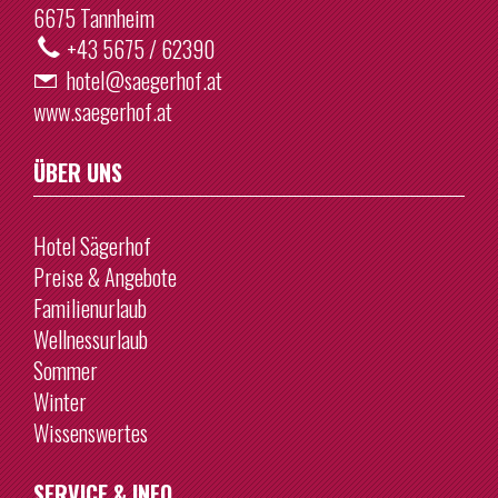
Heute
Löschen
6675 Tannheim
+43 5675 / 62390
hotel@saegerhof.at
www.saegerhof.at
ÜBER UNS
Hotel Sägerhof
Preise & Angebote
Familienurlaub
Wellnessurlaub
Sommer
Winter
Wissenswertes
SERVICE & INFO