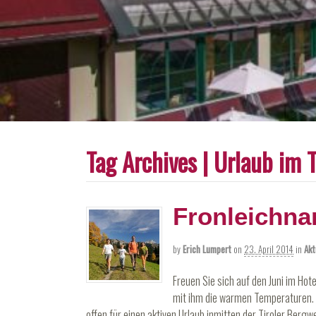
Tag Archives | Urlaub im 
Fronleichna
by
Erich Lumpert
on
23. April 2014
in
Akt
Freuen Sie sich auf den Juni im Hot
mit ihm die warmen Temperaturen. 
offen für einen aktiven Urlaub inmitten der Tiroler Bergw