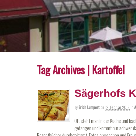
Tag Archives | Kartoffel
Sägerhofs K
by
Erich Lumpert
on
12. Februar 2019
in
A
Oft steht man in der Küche und bäck
gefangen und kommt nur schwer da
Rezeptbücher durchgekramt, Fotos angesehen und Freude